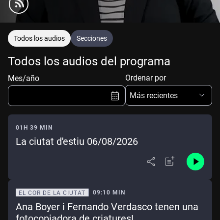
Todos los audios
Secciones
Todos los audios del programa
Ordenar por
Mes/año
Más recientes
01H 39 MIN
La ciutat d'estiu 06/08/2026
Ene
Feb
Mar
Abr
May
Jun
Jul
Ago
Sep
Oct
Nov
Dic
09:10 MIN
EL COR DE LA CIUTAT
Ana Boyer i Fernando Verdasco tenen una
Borrar
Mes actual
fotocopiadora de criatures!