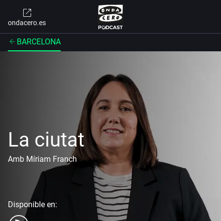
ondacero.es
BARCELONA
La ciutat
Amb Míriam Franch
Disponible en: