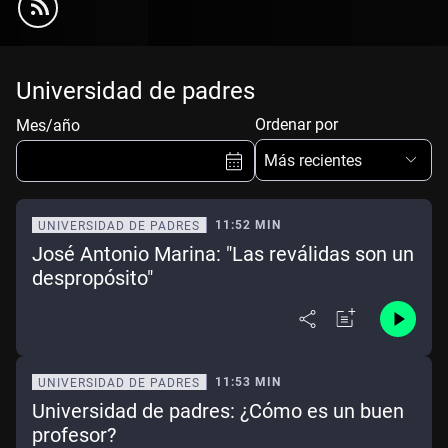
Universidad de padres
Ordenar por
Mes/año
Más recientes
11:52 MIN
UNIVERSIDAD DE PADRES
José Antonio Marina: "Las reválidas son un
Ene
Feb
Mar
Abr
despropósito"
May
Jun
Jul
Ago
Sep
Oct
Nov
Dic
11:53 MIN
UNIVERSIDAD DE PADRES
Borrar
Mes actual
Universidad de padres: ¿Cómo es un buen
profesor?