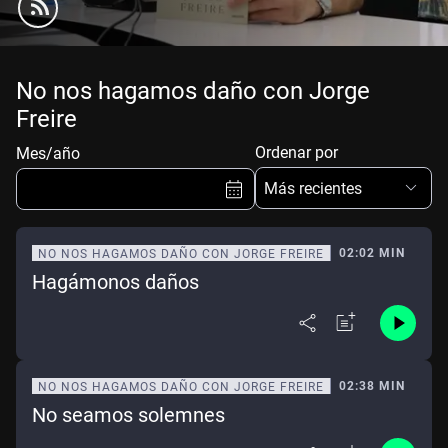
No nos hagamos daño con Jorge
Freire
Ordenar por
Mes/año
Más recientes
02:02 MIN
NO NOS HAGAMOS DAÑO CON JORGE FREIRE
Hagámonos daños
Ene
Feb
Mar
Abr
May
Jun
Jul
Ago
Sep
Oct
Nov
Dic
02:38 MIN
NO NOS HAGAMOS DAÑO CON JORGE FREIRE
No seamos solemnes
Borrar
Mes actual