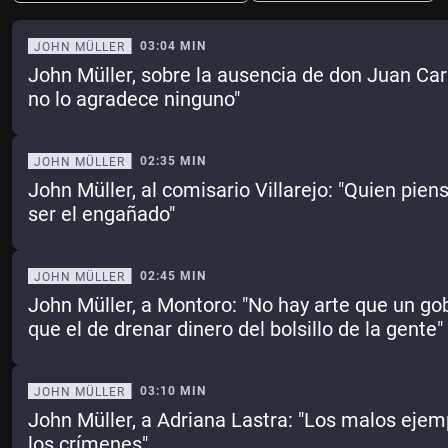
03:04 MIN
JOHN MÜLLER
John Müller, sobre la ausencia de don Juan Car
Ene
Feb
Mar
Abr
no lo agradece ninguno"
May
Jun
Jul
Ago
02:35 MIN
JOHN MÜLLER
Sep
Oct
Nov
Dic
John Müller, al comisario Villarejo: "Quien pie
ser el engañado"
Borrar
Mes actual
02:45 MIN
JOHN MÜLLER
John Müller, a Montoro: "No hay arte que un g
que el de drenar dinero del bolsillo de la gente"
03:10 MIN
JOHN MÜLLER
John Müller, a Adriana Lastra: "Los malos eje
los crímenes"