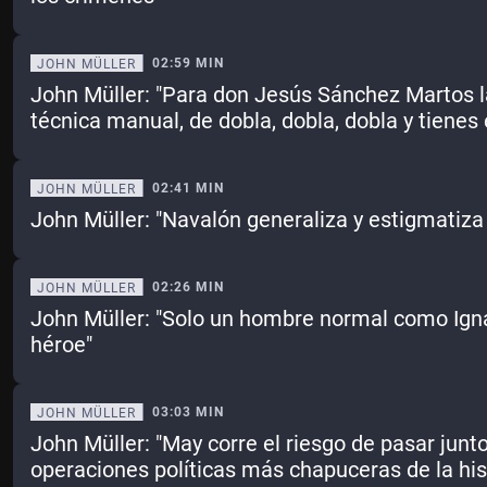
02:59 MIN
JOHN MÜLLER
John Müller: "Para don Jesús Sánchez Martos l
técnica manual, de dobla, dobla, dobla y tienes 
02:41 MIN
JOHN MÜLLER
John Müller: "Navalón generaliza y estigmatiza
02:26 MIN
JOHN MÜLLER
John Müller: "Solo un hombre normal como Igna
héroe"
03:03 MIN
JOHN MÜLLER
John Müller: "May corre el riesgo de pasar jun
operaciones políticas más chapuceras de la his