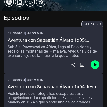
Episodios
5 EPISODIO
EPISODIO 5
46:53 MIN
Aventura con Sebastián Álvaro 1x05:
Duque de los Abruzzos
Subió al Ruwenzori en África, llegó al Polo Norte y
escaló las montañas del Himalaya. Vivió una vida de
aventura lejos de la mujer a la que amaba.
EPISODIO 4
38:19 MIN
Aventura con Sebastián Álvaro 1x04: Irvine
y Mallory
Piolets perdidos, fotografías desaparecidas y
congelaciones. La expedición al Everest de Irvine y
Mallory en 1924 sigue siendo uno de los grandes
misterios de la historia del alpinismo.