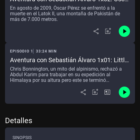
Pérez
En agosto de 2009, Óscar Pérez se enfrentó a la
muerte en el Latok II, una montaña de Pakistán de
más de 7.000 metros.
EPISODIO 1
33:24 MIN
Aventura con Sebastián Álvaro 1x01: Little
Karim
Chris Bonnington, un mito del alpinismo, rechazó a
Abdul Karim para trabajar en su expedición al
Himalaya por su altura pero este se terminó
convirtiendo en un porteador de referencia
Detalles
SINOPSIS