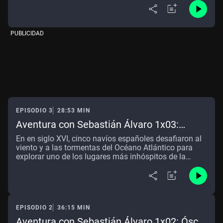
PUBLICIDAD
EPISODIO 3
28:53 MIN
Aventura con Sebastián Álvaro 1x03:
Sarmiento de Gamboa y el Estrecho de
En en siglo XVI, cinco navíos españoles desafiaron al
Magallanes
viento y a las tormentas del Océano Atlántico para
explorar uno de los lugares más inhóspitos de la
Tierra
EPISODIO 2
36:15 MIN
Aventura con Sebastián Álvaro 1x02: Óscar