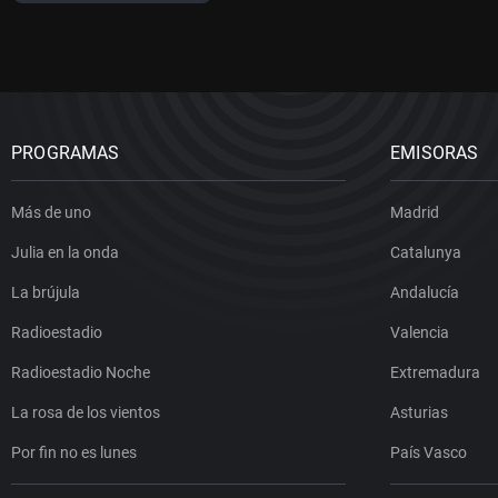
PROGRAMAS
EMISORAS
Más de uno
Madrid
Julia en la onda
Catalunya
La brújula
Andalucía
Radioestadio
Valencia
Radioestadio Noche
Extremadura
La rosa de los vientos
Asturias
Por fin no es lunes
País Vasco