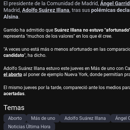
El presidente de la Comunidad de Madrid,
Ángel Garri
Madrid,
Adolfo Suárez Illana
, tras sus
polémicas decla
Alsina
.
Garrido ha admitido que
Suárez Illana no estuvo "afortunado
representa "muchos de los valores" en los que él cree.
"A veces uno está más o menos afortunado en las comparaci
candidato
", ha dicho.
Adolfo Suárez Illana estuvo este jueves en Más de uno con Ca
el aborto
al poner de ejemplo Nueva York, donde permitían pra
El mismo jueves por la tarde, compareció ante los medios par
acertadas
.
Temas
Aborto
Más de uno
Adolfo Suárez Illana
Ángel 
Noticias Última Hora