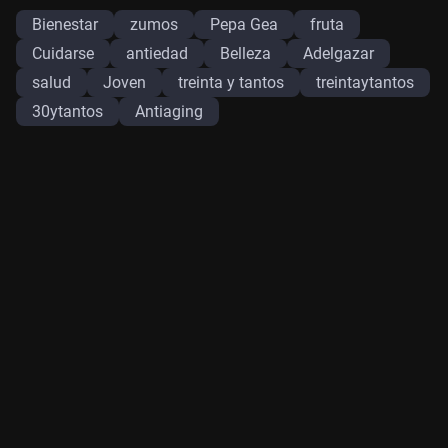
Bienestar
zumos
Pepa Gea
fruta
Cuidarse
antiedad
Belleza
Adelgazar
salud
Joven
treinta y tantos
treintaytantos
30ytantos
Antiaging