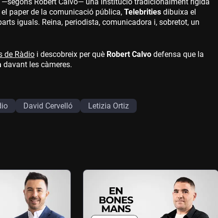
—segons Robert Calvo— una institució tradicionalment rígida
e el paper de la comunicació pública,
Telebrities
dibuixa el
arts iguals. Reina, periodista, comunicadora i, sobretot, un
s de Ràdio
i descobreix per què
Robert Calvo
defensa que la
a
davant les càmeres.
dio
David Cervelló
Letizia Ortiz