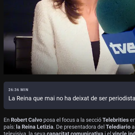
26:36 MIN
La Reina que mai no ha deixat de ser periodist
En
Robert Calvo
posa el focus a la secció
Telebrities
en
país:
la Reina Letizia
. De presentadora del
Telediario
televisiva, la seva
capacitat comunicativa
i el
vincle in