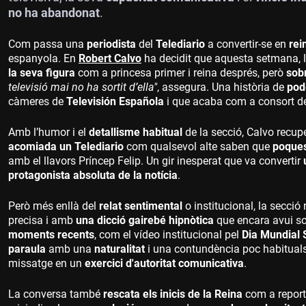
no ha abandonat
.
Com passa una
periodista
del
Telediario
a convertir-se en
rei
espanyola. En
Robert Calvo
ha decidit que aquesta setmana, 
la seva figura
com a princesa primer i reina després, però
sob
televisió mai no ha sortit d’ella"
, assegura. Una història de
pod
càmeres de
Televisión Española
i que acaba com a consort d
Amb l’humor i el
detallisme habitual
de la secció, Calvo recu
acomiada un Telediario
com qualsevol alte saben que
poques
amb el llavors Príncep Felip. Un gir inesperat que va convertir
protagonista absoluta de la notícia
.
Però més enllà del
relat sentimental
o institucional, la secció 
precisa i amb
una dicció gairebé hipnòtica
que encara avui so
moments recents
, com el vídeo institucional pel
Dia Mundial
paraula
amb una
naturalitat
i una contundència poc habitual
missatge en un
exercici d'autoritat comunicativa
.
La conversa també
rescata els inicis de la Reina
com a report