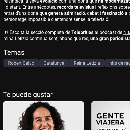
reivindica la seva
evolució
com una dona que
ha modernitzat
i distant. Entre anècdotes,
records televisius
i reflexions sobr
retrat d’una dona que
genera admiració
, debat i
fascinació
a p
personatge impossible d'entendre sense la televisió.
🔊 Escolta la secció completa de
Telebrities
al pòdcast de
Nit
reina Letizia continua sent, abans que res,
una gran periodist
Temas
Robert Calvo
Catalunya
Reina Letizia
nits de ra
Te puede gustar