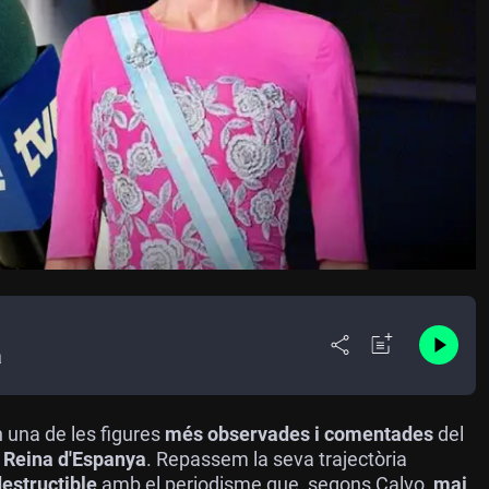
a
 una de les figures
més observades i comentades
del
a
Reina d'Espanya
. Repassem la seva trajectòria
destructible
amb el periodisme que, segons Calvo,
mai