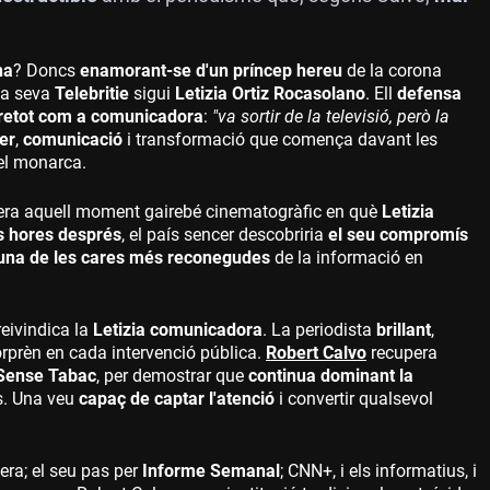
na
? Doncs
enamorant-se d'un príncep hereu
de la corona
la seva
Telebritie
sigui
Letizia Ortiz Rocasolano
. Ell
defensa
retot com a comunicadora
:
"va sortir de la televisió, però la
er
,
comunicació
i transformació que comença davant les
el monarca.
pera aquell moment gairebé cinematogràfic en què
Letizia
 hores després
, el país sencer descobriria
el seu compromís
una de les cares més reconegudes
de la informació en
reivindica la
Letizia comunicadora
. La periodista
brillant
,
rprèn en cada intervenció pública.
Robert Calvo
recupera
 Sense Tabac
, per demostrar que
continua dominant la
s. Una veu
capaç de captar l'atenció
i convertir qualsevol
era; el seu pas per
Informe Semanal
; CNN+, i els informatius, i