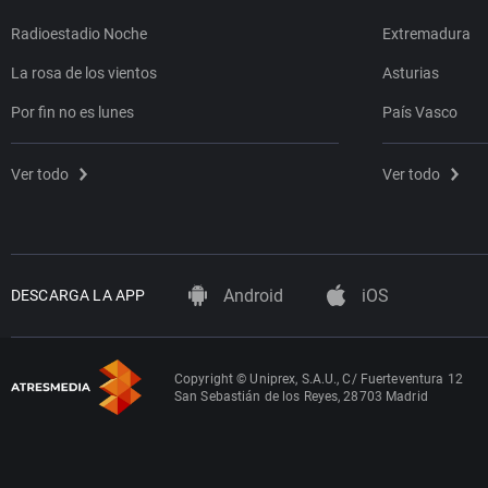
Radioestadio Noche
Extremadura
La rosa de los vientos
Asturias
Por fin no es lunes
País Vasco
Ver todo
Ver todo
Android
iOS
DESCARGA LA APP
Copyright © Uniprex, S.A.U., C/ Fuerteventura 12
San Sebastián de los Reyes, 28703 Madrid