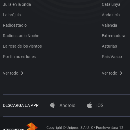
Julia en la onda
Catalunya
La brújula
Andalucía
Radioestadio
Valencia
Radioestadio Noche
Extremadura
La rosa de los vientos
Asturias
Por fin no es lunes
País Vasco
Ver todo
Ver todo
Android
iOS
DESCARGA LA APP
Copyright © Uniprex, S.A.U., C/ Fuerteventura 12