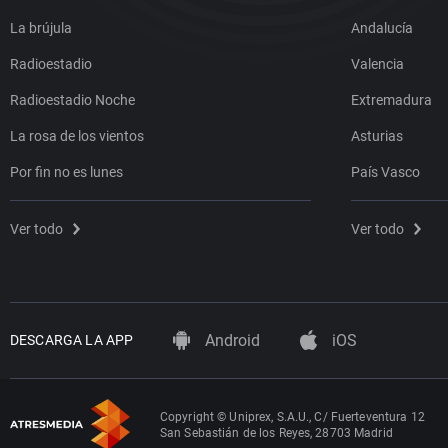
La brújula
Andalucía
Radioestadio
Valencia
Radioestadio Noche
Extremadura
La rosa de los vientos
Asturias
Por fin no es lunes
País Vasco
Ver todo
Ver todo
Android
iOS
DESCARGA LA APP
Copyright © Uniprex, S.A.U., C/ Fuerteventura 12
San Sebastián de los Reyes, 28703 Madrid