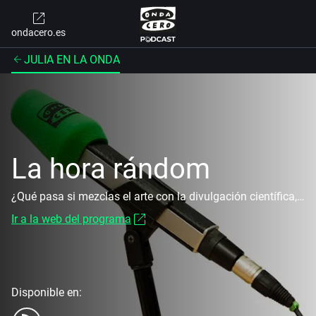
ondacero.es
JULIA EN LA ONDA
La hora rándom
¿Qué pasa si mezclas el arte con la divulgación científica, la naturaleza y las matemáticas? Pues que acabas hablando de cosas completamente inesperadas, aleatorias¿¿random¿. El divulgador científico Antonio Martínez Ron; el especialista en Historia del Arte Miguel Angel Cajigal, el Barroquista; la matemática Clara Grima; y nuestro medioambientalista de cabecera, José Luis Gallego
Ir a la web del programa
Disponible en: