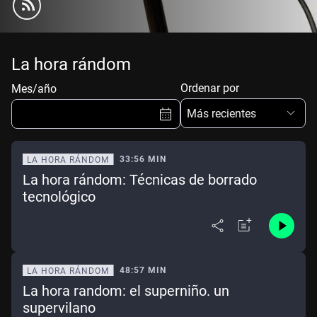
La hora rándom
Ordenar por
Mes/año
Más recientes
33:56 MIN
LA HORA RÁNDOM
La hora rándom: Técnicas de borrado
Ene
Feb
Mar
Abr
tecnológico
May
Jun
Jul
Ago
Sep
Oct
Nov
Dic
48:57 MIN
LA HORA RÁNDOM
Borrar
Mes actual
La hora random: el superniño. un
supervilano