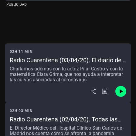
PUBLICIDAD
02H 11 MIN
Radio Cuarentena (03/04/20). El diario de
la pandemia de Lorenzo Silva... y las
Charlamos además con la actriz Pilar Castro y con la
plantas de los cuadros del Museo del
matemática Clara Grima, que nos ayuda a interpretar
las curvas asociadas al coronavirus
Prado
02H 03 MIN
Radio Cuarentena (02/04/20). Todas las
respuestas sobre la crisis del coronavirus,
El Director Médico del Hospital Clínico San Carlos de
bajo la lupa de Julio Mayol
Madrid nos cuenta cómo se afronta la pandemia