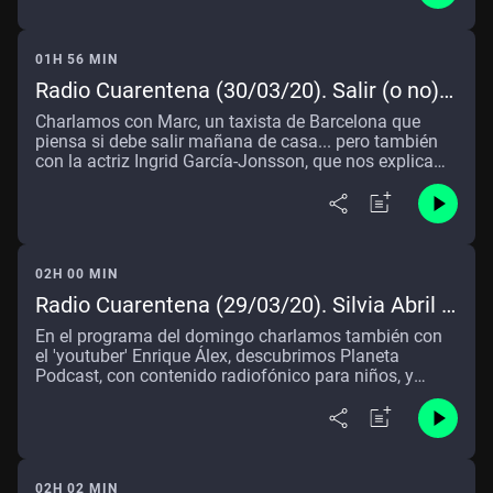
01H 56 MIN
Radio Cuarentena (30/03/20). Salir (o no) a
conducir el taxi en plena pandemia
Charlamos con Marc, un taxista de Barcelona que
piensa si debe salir mañana de casa... pero también
con la actriz Ingrid García-Jonsson, que nos explica
cómo está pasando en casa la cuarentena
02H 00 MIN
Radio Cuarentena (29/03/20). Silvia Abril y
Andreu Buenafuente nos abren las puertas
En el programa del domingo charlamos también con
de su casa
el 'youtuber' Enrique Álex, descubrimos Planeta
Podcast, con contenido radiofónico para niños, y
conocemos a los impulsores de lagranovacion.com
02H 02 MIN