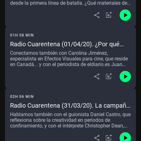
desde la primera línea de batalla. ¿Qué materiales de
protección les falta? ¿Se aplana la curva?
01H 58 MIN
Radio Cuarentena (01/04/20). ¿Por qué
Raúl Cimas no aplaude a las 20:00? ¡Por no
Conectamos también con Carolina Jiménez,
espantar a los pájaros!
especialista en Efectos Visuales para cine, que reside
en Canadá... y con el periodista de eldiario.es Juan
Luis Sánchez, que nos ayuda a pensar sobre el
confinamiento
02H 06 MIN
Radio Cuarentena (31/03/20). La campaña
impulsada por Marc Clotet para la futura
Hablamos también con el guionista Daniel Castro, que
vacuna contra el virus
reflexiona sobre la creatividad en periodos de
confinamiento, y con el intérprete Christopher Dean,
nacido en California y afincado en Madrid