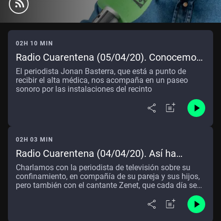
02H 10 MIN
Radio Cuarentena (05/04/20). Conocemos
por dentro el hospital de campaña de
El periodista Jonan Basterra, que está a punto de
IFEMA
recibir el alta médica, nos acompaña en un paseo
sonoro por las instalaciones del recinto
02H 03 MIN
Radio Cuarentena (04/04/20). Así ha
pasado Samanta Villar sus primeros 21
Charlamos con la periodista de televisión sobre su
días de cuarentena
confinamiento, en compañía de su pareja y sus hijos,
pero también con el cantante Zenet, que cada día se
encuentra con sus seguidores en Instagram