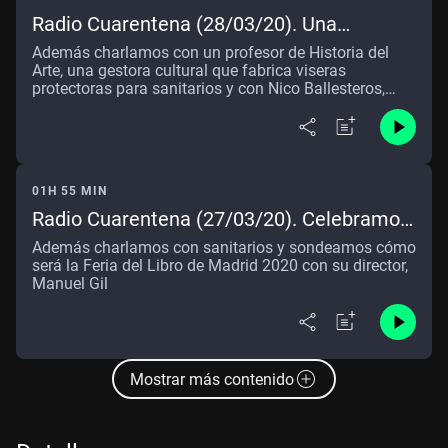
Radio Cuarentena (28/03/20). Una
iniciativa a través de Instagram para
Además charlamos con un profesor de Historia del
impulsar las "tiendas de barrio"
Arte, una gestora cultural que fabrica viseras
protectoras para sanitarios y con Nico Ballesteros,
preocupado por la residencia de su abuela en Dos
Hermanas
01H 55 MIN
Radio Cuarentena (27/03/20). Celebramos
el Día Mundial del Teatro con el actor y
Además charlamos con sanitarios y sondeamos cómo
empresario Israel Elejalde
será la Feria del Libro de Madrid 2020 con su director,
Manuel Gil
Mostrar más contenido