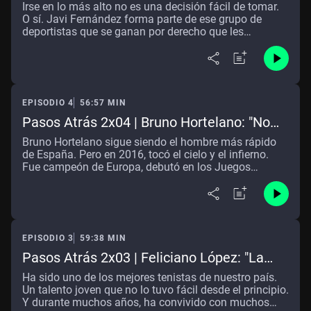
"Habría podido vivir 10 años"
Irse en lo más alto no es una decisión fácil de tomar.
aparenta todo lo bueno que es, y es todo lo bueno que
O sí. Javi Fernández forma parte de ese grupo de
aparenta. Fue un placer dar 'Pasos Atrás' con él,
deportistas que se ganan por derecho que les
vigilados siempre, por la réplica dorada de la Copa del
prestemos atención. España se llenó de especialistas
Mundo.
en patinaje sobre hielo cuando sus éxitos llegaron.
Pero de repente se fue. Desapareció. Y la luz dejó de
enfocarle. ¿por qué? ¿a dónde? ¿se arrepiente? ¿qué
hace ahora? Javi Fernández, 7 veces campeón de
EPISODIO 4
56:57 MIN
Europa y 2 veces campeón del mundo me recibió en
su casa a las afueras de Madrid. En una de las pocas
Pasos Atrás 2x04 | Bruno Hortelano: "No
semanas que para por aquí. Y con un café en la mano,
me he retirado"
Bruno Hortelano sigue siendo el hombre más rápido
dimos con él unos cuantos “Pasos Atrás”.
de España. Pero en 2016, tocó el cielo y el infierno.
Fue campeón de Europa, debutó en los Juegos
Olímpicos, pero poco después un accidente de tráfico
marcó su vida. Era una estrella con una carrera
prometedora, y años después, cuando él tiene 33
años, mucha gente se pregunta … ¿Qué ha sido de él?
¿Se ha retirado? Bruno me invitó a conversar mientras
EPISODIO 3
59:38 MIN
paseábamos por un parque de Madrid. “Caminar me
ayuda a pensar mejor”. Y en ese charla, dimos
Pasos Atrás 2x03 | Feliciano López: "La
muchos “Pasos Atrás”.
gente habla sin tener ni puta idea"
Ha sido uno de los mejores tenistas de nuestro país.
Un talento joven que no lo tuvo fácil desde el principio.
Y durante muchos años, ha convivido con muchos