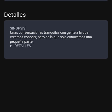
de Madrid. Un escritorio con buena luz para las
entrevistas que lo requieran, un sofá frente a una tele
para ver fútbol y una colección impagable de libros.
Detalles
Un lugar inmejorable para una conversación, con un
gran conversador.
SINOPSIS
Unas conversaciones tranquilas con gente a la que
creemos conocer, pero de la que solo conocemos una
pequeña parte.
DETALLES