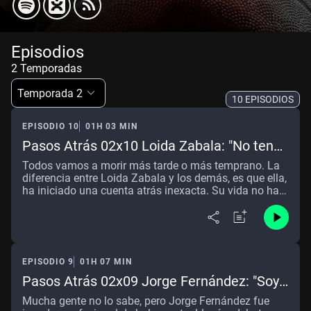
Episodios
2 Temporadas
Temporada 2
10 EPISODIOS
EPISODIO 10
01H 03 MIN
Pasos Atrás 02x10 Loida Zabala: "No tengo
miedo a morir, pero sí a cómo se quede mi
Todos vamos a morir más tarde o más temprano. La
familia"
diferencia entre Loida Zabala y los demás, es que ella,
ha iniciado una cuenta atrás inexacta. Su vida no ha
sido fácil por muchas razones, pero su sonrisa puede
con todo. Superó el quedarse en una silla de ruedas
con 11 años. Superó enamorarse del hombre
equivocado. Y ahora ha aprendido a vivir con un
cáncer de pulmón que ha iniciado la cuenta atrás del
EPISODIO 9
01H 07 MIN
adiós. Es difícil de explicar lo que sentí en uno de los
muchos gimnasios en los que entrena, donde me
Pasos Atrás 02x09 Jorge Fernández: "Soy
recibió y charlamos. Las ganas de exprimir la vida,
un deportista, que a veces presenta"
Mucha gente no lo sabe, pero Jorge Fernández fue
pueden con todo. Gracias Loida por compartir con