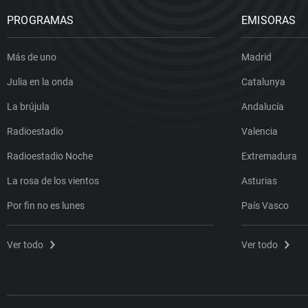
PROGRAMAS
EMISORAS
Más de uno
Madrid
Julia en la onda
Catalunya
La brújula
Andalucía
Radioestadio
Valencia
Radioestadio Noche
Extremadura
La rosa de los vientos
Asturias
Por fin no es lunes
País Vasco
Ver todo
Ver todo