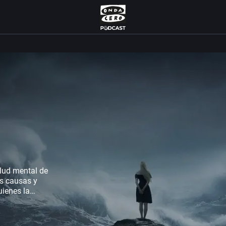
lud mental de
us causas y
uienes la