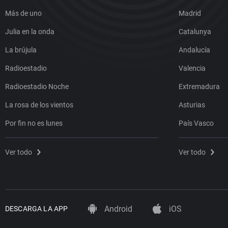
Más de uno
Madrid
Julia en la onda
Catalunya
La brújula
Andalucía
Radioestadio
Valencia
Radioestadio Noche
Extremadura
La rosa de los vientos
Asturias
Por fin no es lunes
País Vasco
Ver todo
Ver todo
Android
iOS
DESCARGA LA APP