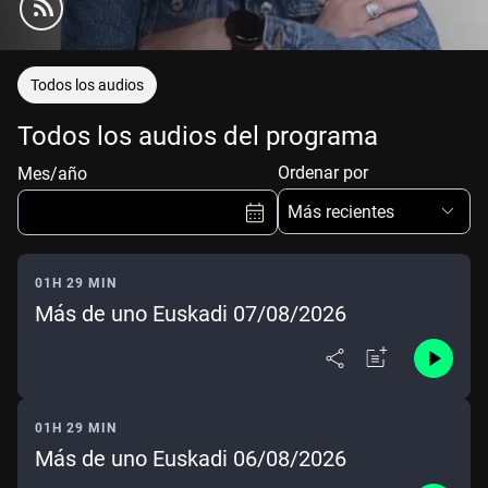
Todos los audios
Todos los audios del programa
Ordenar por
Mes/año
Más recientes
01H 29 MIN
Más de uno Euskadi 07/08/2026
Ene
Feb
Mar
Abr
May
Jun
Jul
Ago
Sep
Oct
Nov
Dic
01H 29 MIN
Más de uno Euskadi 06/08/2026
Borrar
Mes actual