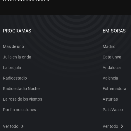
PROGRAMAS
EMISORAS
Más de uno
Madrid
Julia en la onda
Catalunya
La brújula
Andalucía
Radioestadio
Valencia
Radioestadio Noche
Extremadura
La rosa de los vientos
Asturias
Por fin no es lunes
País Vasco
Ver todo
Ver todo