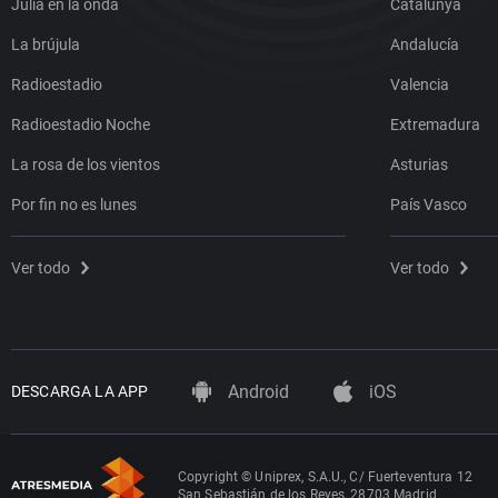
Julia en la onda
Catalunya
La brújula
Andalucía
Radioestadio
Valencia
Radioestadio Noche
Extremadura
La rosa de los vientos
Asturias
Por fin no es lunes
País Vasco
Ver todo
Ver todo
Android
iOS
DESCARGA LA APP
Copyright © Uniprex, S.A.U., C/ Fuerteventura 12
San Sebastián de los Reyes, 28703 Madrid