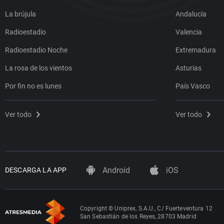
La brújula
Andalucía
Radioestadio
Valencia
Radioestadio Noche
Extremadura
La rosa de los vientos
Asturias
Por fin no es lunes
País Vasco
Ver todo
Ver todo
Android
iOS
DESCARGA LA APP
Copyright © Uniprex, S.A.U., C/ Fuerteventura 12
San Sebastián de los Reyes, 28703 Madrid