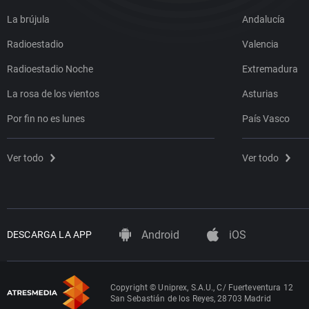
La brújula
Andalucía
Radioestadio
Valencia
Radioestadio Noche
Extremadura
La rosa de los vientos
Asturias
Por fin no es lunes
País Vasco
Ver todo
Ver todo
Android
iOS
DESCARGA LA APP
Copyright © Uniprex, S.A.U., C/ Fuerteventura 12
San Sebastián de los Reyes, 28703 Madrid