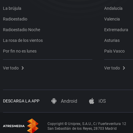
La brújula
Andalucía
Radioestadio
Valencia
Radioestadio Noche
Extremadura
La rosa de los vientos
Asturias
Por fin no es lunes
País Vasco
Ver todo
Ver todo
Android
iOS
DESCARGA LA APP
Copyright © Uniprex, S.A.U., C/ Fuerteventura 12
San Sebastián de los Reyes, 28703 Madrid