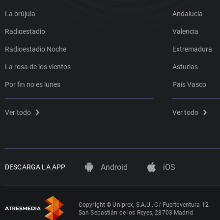
La brújula
Andalucía
Radioestadio
Valencia
Radioestadio Noche
Extremadura
La rosa de los vientos
Asturias
Por fin no es lunes
País Vasco
Ver todo
Ver todo
Android
iOS
DESCARGA LA APP
Copyright © Uniprex, S.A.U., C/ Fuerteventura 12
San Sebastián de los Reyes, 28703 Madrid