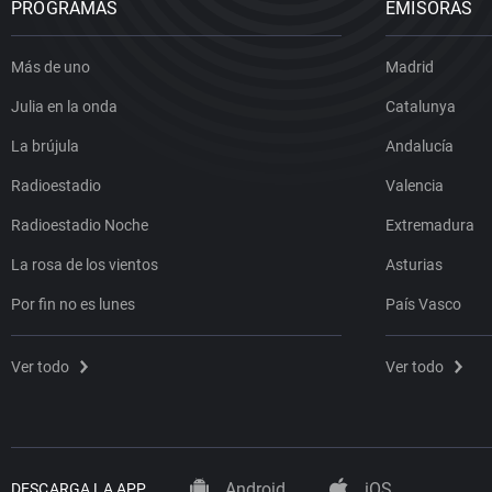
PROGRAMAS
EMISORAS
Más de uno
Madrid
Julia en la onda
Catalunya
La brújula
Andalucía
Radioestadio
Valencia
Radioestadio Noche
Extremadura
La rosa de los vientos
Asturias
Por fin no es lunes
País Vasco
Ver todo
Ver todo
Android
iOS
DESCARGA LA APP