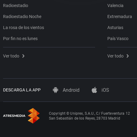
Radioestadio
Valencia
Radioestadio Noche
Extremadura
La rosa de los vientos
Asturias
Por fin no es lunes
País Vasco
Ver todo
Ver todo
Android
iOS
DESCARGA LA APP
Copyright © Uniprex, S.A.U., C/ Fuerteventura 12
San Sebastián de los Reyes, 28703 Madrid