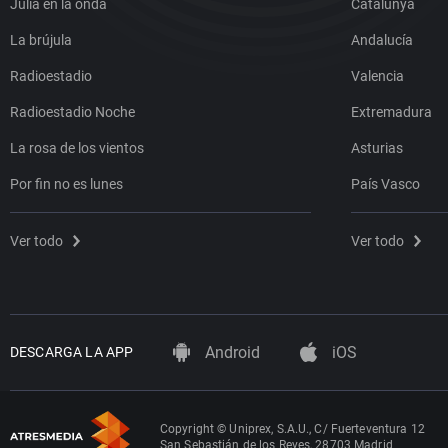
Julia en la onda
Catalunya
La brújula
Andalucía
Radioestadio
Valencia
Radioestadio Noche
Extremadura
La rosa de los vientos
Asturias
Por fin no es lunes
País Vasco
Ver todo
Ver todo
Android
iOS
DESCARGA LA APP
Copyright © Uniprex, S.A.U., C/ Fuerteventura 12
San Sebastián de los Reyes, 28703 Madrid