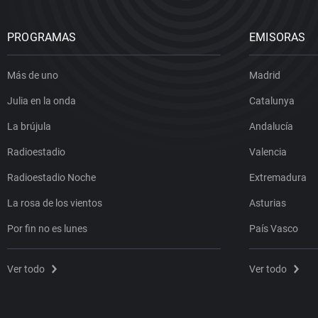
PROGRAMAS
EMISORAS
Más de uno
Madrid
Julia en la onda
Catalunya
La brújula
Andalucía
Radioestadio
Valencia
Radioestadio Noche
Extremadura
La rosa de los vientos
Asturias
Por fin no es lunes
País Vasco
Ver todo
Ver todo