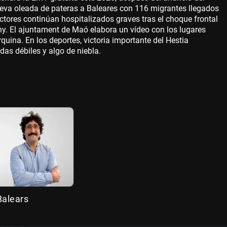
ueva oleada de pateras a Baleares con 116 migrantes llegados
tores continúan hospitalizados graves tras el choque frontal
ny. El ajuntament de Maó elabora un vídeo con los lugares
uina. En los deportes, victoria importante del Hestia
as débiles y algo de niebla.
 Balears