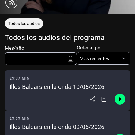
Todos los audios
Todos los audios del programa
Ordenar por
Mes/año
Más recientes
29:37 MIN
Illes Balears en la onda 10/06/2026
Ene
Feb
Mar
Abr
May
Jun
Jul
Ago
Sep
Oct
Nov
Dic
29:39 MIN
Illes Balears en la onda 09/06/2026
Borrar
Mes actual