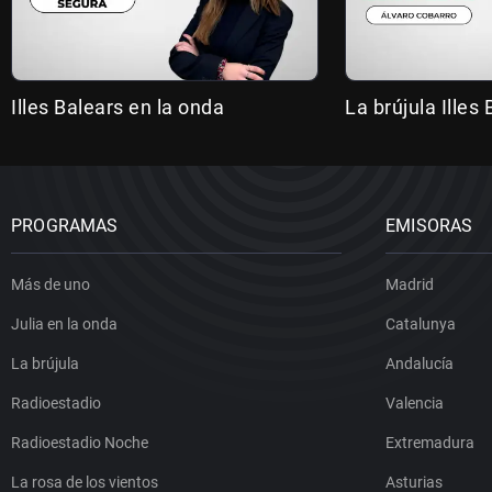
Illes Balears en la onda
La brújula Illes
PROGRAMAS
EMISORAS
Más de uno
Madrid
Julia en la onda
Catalunya
La brújula
Andalucía
Radioestadio
Valencia
Radioestadio Noche
Extremadura
La rosa de los vientos
Asturias