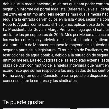
doble que la media nacional, mientras que para poder comprar
según un informe del portal idealista. Baleares vuelve a lidera
del 2’8% en el último año, seis décimas más que la media naci
regulará la entrada de vehículos en la isla y que, según ha con
Roberto Algaba, comenzará el 1 de junio, aplicándose de forma
La Presidenta del Govern, Marga Prohens, niega que el catalá
adelante los presupuestos de 2025. Més per Menorca acusa al
los vuelos entre islas y advierte que está afectando negativa
Ayuntamiento de Manacor recupera la mayoría de izquierdas tr
segunda parte de la legislatura. El municipio de Estellencs, e
restricciones de agua potable, debido a la situación de sequía 
últimos meses. Las educadoras de las escoletas externalizad
plaza de Cort, con motivo de la huelga indefinida que mantie
económico que sufren respecto a las empleadas de los centro
Palma aseguran que el Consistorio se ha puesto a disposición 
consenso entre la empresa y los sindicatos.
Te puede gustar