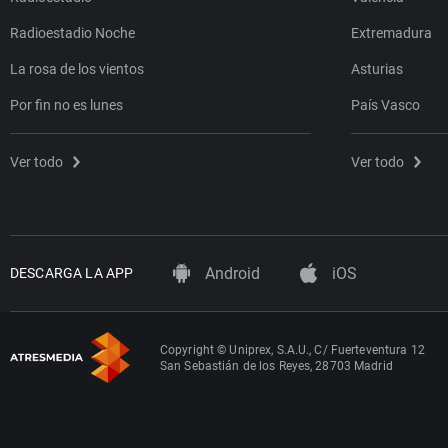
Radioestadio Noche
Extremadura
La rosa de los vientos
Asturias
Por fin no es lunes
País Vasco
Ver todo
Ver todo
Android
iOS
DESCARGA LA APP
Copyright © Uniprex, S.A.U., C/ Fuerteventura 12
San Sebastián de los Reyes, 28703 Madrid