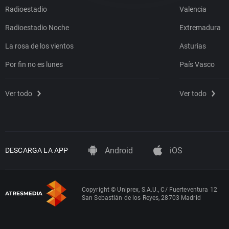
Radioestadio
Valencia
Radioestadio Noche
Extremadura
La rosa de los vientos
Asturias
Por fin no es lunes
País Vasco
Ver todo
Ver todo
Android
iOS
DESCARGA LA APP
Copyright © Uniprex, S.A.U., C/ Fuerteventura 12
San Sebastián de los Reyes, 28703 Madrid