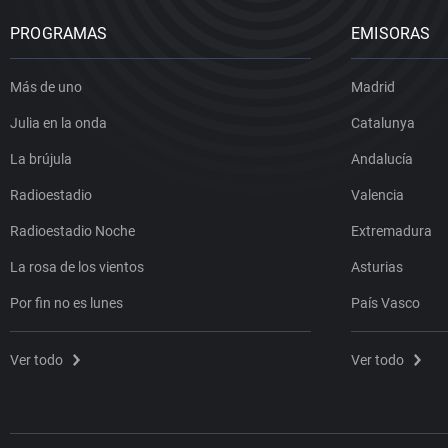
PROGRAMAS
EMISORAS
Más de uno
Madrid
Julia en la onda
Catalunya
La brújula
Andalucía
Radioestadio
Valencia
Radioestadio Noche
Extremadura
La rosa de los vientos
Asturias
Por fin no es lunes
País Vasco
Ver todo
Ver todo