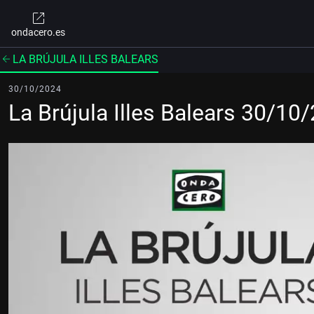
ondacero.es
LA BRÚJULA ILLES BALEARS
30/10/2024
La Brújula Illes Balears 30/10