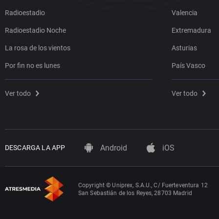
Radioestadio
Valencia
Radioestadio Noche
Extremadura
La rosa de los vientos
Asturias
Por fin no es lunes
País Vasco
Ver todo
Ver todo
Android
iOS
DESCARGA LA APP
Copyright © Uniprex, S.A.U., C/ Fuerteventura 12
San Sebastián de los Reyes, 28703 Madrid