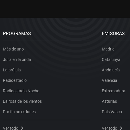
PROGRAMAS
EMISORAS
Más de uno
Madrid
Julia en la onda
Catalunya
La brújula
Andalucía
Radioestadio
Valencia
Radioestadio Noche
Extremadura
La rosa de los vientos
Asturias
Por fin no es lunes
País Vasco
Ver todo
Ver todo