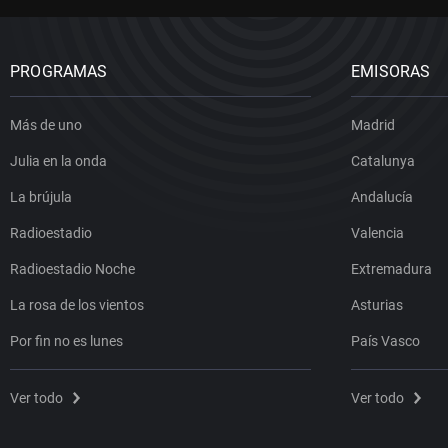
PROGRAMAS
EMISORAS
Más de uno
Madrid
Julia en la onda
Catalunya
La brújula
Andalucía
Radioestadio
Valencia
Radioestadio Noche
Extremadura
La rosa de los vientos
Asturias
Por fin no es lunes
País Vasco
Ver todo
Ver todo