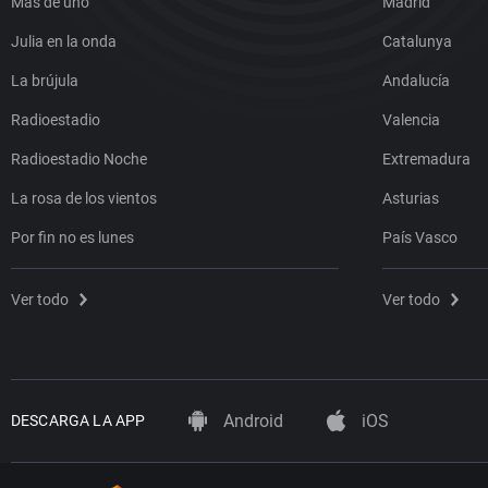
Más de uno
Madrid
Julia en la onda
Catalunya
La brújula
Andalucía
Radioestadio
Valencia
Radioestadio Noche
Extremadura
La rosa de los vientos
Asturias
Por fin no es lunes
País Vasco
Ver todo
Ver todo
Android
iOS
DESCARGA LA APP