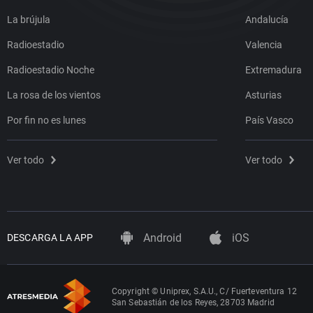
La brújula
Andalucía
Radioestadio
Valencia
Radioestadio Noche
Extremadura
La rosa de los vientos
Asturias
Por fin no es lunes
País Vasco
Ver todo
Ver todo
Android
iOS
DESCARGA LA APP
Copyright © Uniprex, S.A.U., C/ Fuerteventura 12
San Sebastián de los Reyes, 28703 Madrid