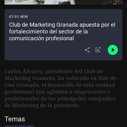
07:01 MIN
Club de Marketing Granada apuesta por el
fortalecimiento del sector de la
comunicación profesional
Carlos Álvarez
, presidente del
Club de
Marketing Granada
, ha valorado en
Más de
Uno Granada
, el desarrollo de esta entidad
profesional que aglutina a empresarios y
profesionales de las principales compañías
de Marketing de la provincia.
Temas