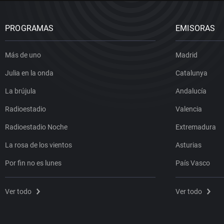
PROGRAMAS
EMISORAS
Más de uno
Madrid
Julia en la onda
Catalunya
La brújula
Andalucía
Radioestadio
Valencia
Radioestadio Noche
Extremadura
La rosa de los vientos
Asturias
Por fin no es lunes
País Vasco
Ver todo
Ver todo