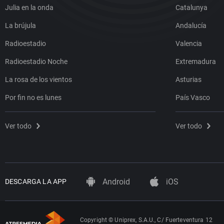
Julia en la onda
Catalunya
La brújula
Andalucía
Radioestadio
Valencia
Radioestadio Noche
Extremadura
La rosa de los vientos
Asturias
Por fin no es lunes
País Vasco
Ver todo
Ver todo
Android
iOS
DESCARGA LA APP
Copyright © Uniprex, S.A.U., C/ Fuerteventura 12