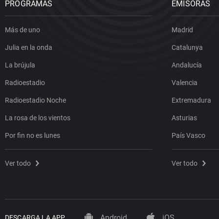
PROGRAMAS
EMISORAS
Más de uno
Madrid
Julia en la onda
Catalunya
La brújula
Andalucía
Radioestadio
Valencia
Radioestadio Noche
Extremadura
La rosa de los vientos
Asturias
Por fin no es lunes
País Vasco
Ver todo
Ver todo
Android
iOS
DESCARGA LA APP