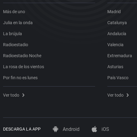
Más de uno
Madrid
Julia en la onda
Catalunya
La brújula
Andalucía
Radioestadio
Valencia
Radioestadio Noche
Extremadura
La rosa de los vientos
Asturias
Por fin no es lunes
País Vasco
Ver todo
Ver todo
Android
iOS
DESCARGA LA APP