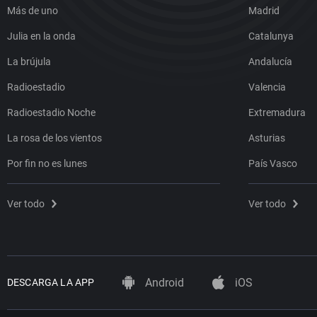
Más de uno
Madrid
Julia en la onda
Catalunya
La brújula
Andalucía
Radioestadio
Valencia
Radioestadio Noche
Extremadura
La rosa de los vientos
Asturias
Por fin no es lunes
País Vasco
Ver todo
Ver todo
Android
iOS
DESCARGA LA APP