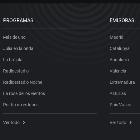
PROGRAMAS
EMISORAS
Más de uno
Madrid
Julia en la onda
Catalunya
La brújula
Andalucía
Radioestadio
Valencia
Radioestadio Noche
Extremadura
La rosa de los vientos
Asturias
Por fin no es lunes
País Vasco
Ver todo
Ver todo