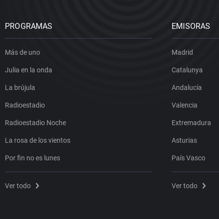
PROGRAMAS
EMISORAS
Más de uno
Madrid
Julia en la onda
Catalunya
La brújula
Andalucía
Radioestadio
Valencia
Radioestadio Noche
Extremadura
La rosa de los vientos
Asturias
Por fin no es lunes
País Vasco
Ver todo
Ver todo