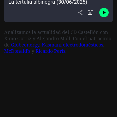
La tertulia albinegra (30/06/2025)
Analizamos la actualidad del CD Castellón con
Ximo Gorriz y Alejandro Moll.
Con el patrocinio
de
Globeenergy
,
Kasmani electrodomésticos
,
McDonald's
y
Ricardo Peris
.