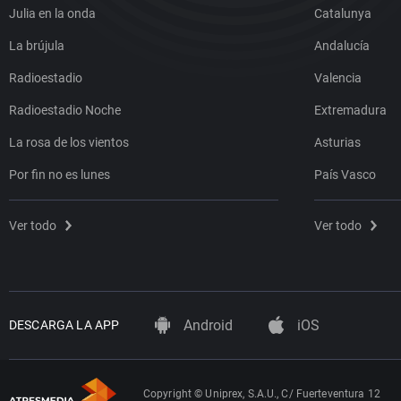
Julia en la onda
Catalunya
La brújula
Andalucía
Radioestadio
Valencia
Radioestadio Noche
Extremadura
La rosa de los vientos
Asturias
Por fin no es lunes
País Vasco
Ver todo
Ver todo
Android
iOS
DESCARGA LA APP
Copyright © Uniprex, S.A.U., C/ Fuerteventura 12