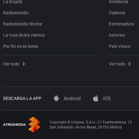
La brújula
Andalucía
Radioestadio
Valencia
Radioestadio Noche
Extremadura
La rosa de los vientos
Asturias
Por fin no es lunes
País Vasco
Ver todo
Ver todo
Android
iOS
DESCARGA LA APP
Copyright © Uniprex, S.A.U., C/ Fuerteventura 12
San Sebastián de los Reyes, 28703 Madrid