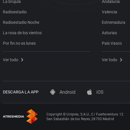
La brújula
Andalucía
Radioestadio
Valencia
Radioestadio Noche
Extremadura
La rosa de los vientos
Asturias
Por fin no es lunes
País Vasco
Ver todo
Ver todo
Android
iOS
DESCARGA LA APP
Copyright © Uniprex, S.A.U., C/ Fuerteventura 12
San Sebastián de los Reyes, 28703 Madrid