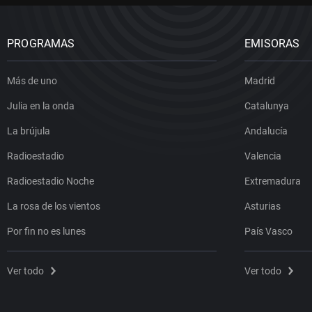
PROGRAMAS
EMISORAS
Más de uno
Madrid
Julia en la onda
Catalunya
La brújula
Andalucía
Radioestadio
Valencia
Radioestadio Noche
Extremadura
La rosa de los vientos
Asturias
Por fin no es lunes
País Vasco
Ver todo
Ver todo